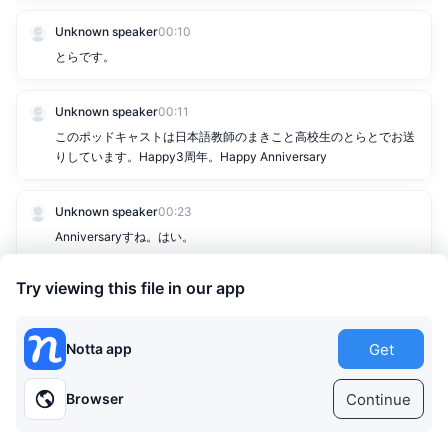
Unknown speaker
00:10
とらです。
Unknown speaker
00:11
このポッドキャストは日本語教師のまきこと高校生のとらとでお送
りしています。Happy3周年。Happy Anniversary
Unknown speaker
00:23
Anniversaryすね。はい。
Try viewing this file in our app
Unknown speaker
00:27
今週もこの人が来ています。
Get
Notta app
00:00
30:39
Unknown speaker
00:29
みゅうです。
Continue
Browser
1x