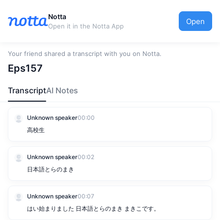
Notta
Open
Open it in the Notta App
Your friend shared a transcript with you on Notta.
Eps157
Transcript
AI Notes
Unknown speaker
00:00
高校生
Unknown speaker
00:02
日本語とらのまき
Unknown speaker
00:07
はい始まりました 日本語とらのまき まきこです。